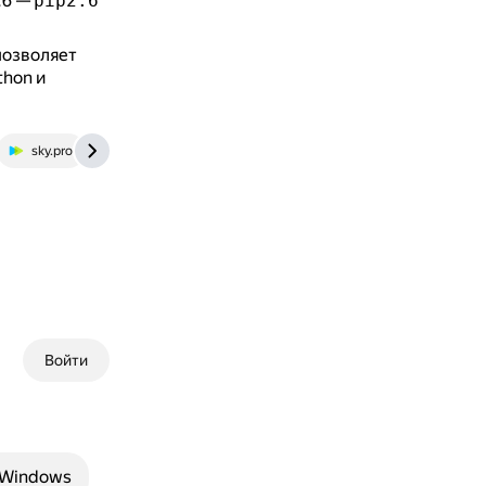
.6 —
pip2.6
позволяет
thon и
sky.pro
www.reneshbedre.com
Войти
 Windows