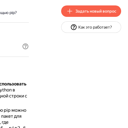
Задать новый вопрос
ощью pip?
Как это работает?
спользовать
ython в
ной строки с
ью pip можно
 пакет для
, где