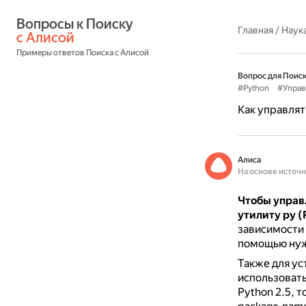
Вопросы к Поиску 
Главная
/
Наука
с Алисой
Примеры ответов Поиска с Алисой
Вопрос для Поиск
#Python
#Управ
Как управлят
Алиса
На основе источ
Чтобы управ
утилиту py (
зависимости 
помощью нуж
Также для ус
использовать
Python 2.5, 