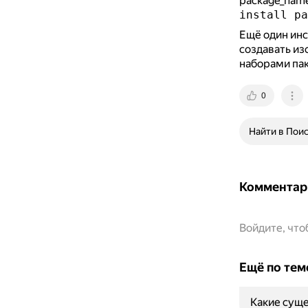
package_name
install pa
Ещё один ин
создавать из
наборами пак
0
Найти в Пои
Комментар
Войдите, чт
Ещё по тем
Какие сущ