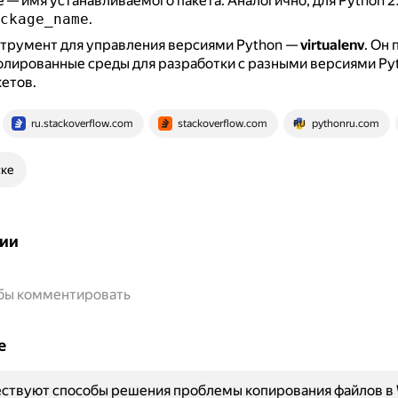
 — имя устанавливаемого пакета.
Аналогично, для Python 2
ckage_name
.
струмент для управления версиями Python —
virtualenv
.
Он 
олированные среды для разработки с разными версиями Py
етов.
ru.stackoverflow.com
stackoverflow.com
pythonru.com
ске
ии
обы комментировать
е
ествуют способы решения проблемы копирования файлов в