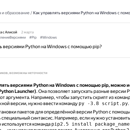
 и образование
/
Как управлять версиями Python на Windows с пом
а с Алисой
2 марта
лениеВерсиями
#Pip
#Windows
ь версиями Python на Windows с помощью pip?
ников, возможны неточности
лять версиями Python на Windows с помощью pip, можно и
Python Launcher)
.
Она позволяет запускать разные версии P
от аргумента.
Например, чтобы запустить скрипт из команд
ной версии, нужно ввести команду
py -3.8 script.py
.
тановки пакетов для определённой версии Python с помощ
 специальный синтаксис.
Например, если нужно установить
то используется команда
pip2.5 install package_name