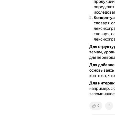
продукции 
определить
исследоват
Концепту
словаря: о
лексикогра
словаря, о
лексикогра
Для структу
темам, уровн
для перевода
Для добавле
основываясь 
контекст, чт
Для интерак
например, с 
запоминание
0