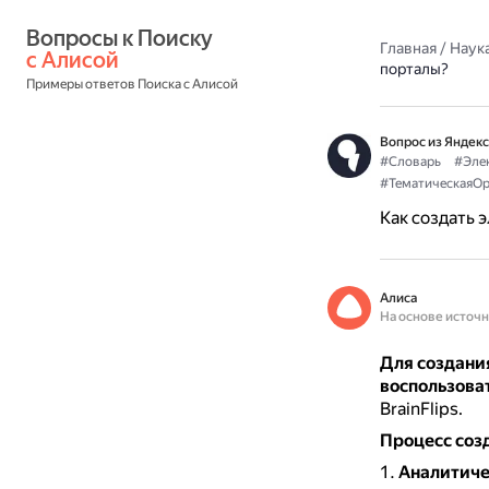
Вопросы к Поиску 
Главная
/
Наука
с Алисой
порталы?
Примеры ответов Поиска с Алисой
Вопрос из Яндекс
#Словарь
#Эле
#ТематическаяОр
Как создать 
Алиса
На основе источ
Для создани
воспользова
BrainFlips.
Процесс соз
Аналитич