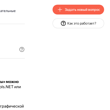
Задать новый вопрос
вательные
Как это работает?
лы» можно
ols.NET или
ографической