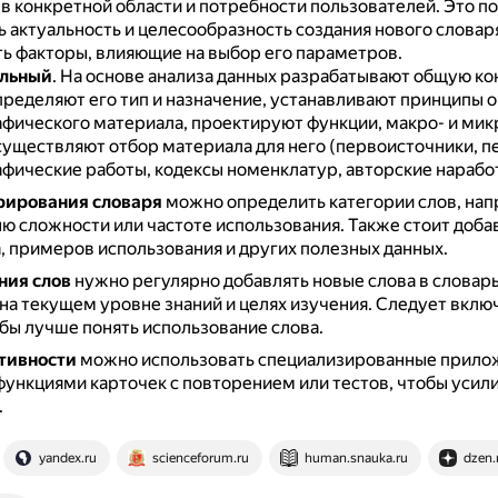
в конкретной области и потребности пользователей.
Это п
 актуальность и целесообразность создания нового словар
ь факторы, влияющие на выбор его параметров.
альный
.
На основе анализа данных разрабатывают общую к
пределяют его тип и назначение, устанавливают принципы 
фического материала, проектируют функции, макро- и ми
существляют отбор материала для него (первоисточники, п
фические работы, кодексы номенклатур, авторские наработки
рирования словаря
можно определить категории слов, нап
ю сложности или частоте использования.
Также стоит доба
, примеров использования и других полезных данных.
ния слов
нужно регулярно добавлять новые слова в словарь
на текущем уровне знаний и целях изучения.
Следует включ
обы лучше понять использование слова.
тивности
можно использовать специализированные прило
функциями карточек с повторением или тестов, чтобы усил
.
yandex.ru
scienceforum.ru
human.snauka.ru
dzen.