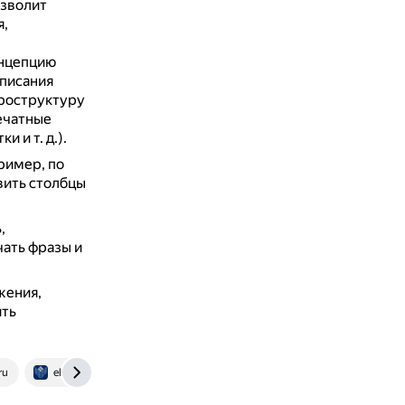
озволит
я,
онцепцию
описания
кроструктуру
ечатные
 и т. д.).
ример, по
вить столбцы
,
ать фразы и
жения,
ить
ru
elib.bsu.by