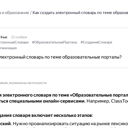
 и образование
/
Как создать электронный словарь по теме образо
 Кью
22 ноября
ктронныеСловари
#ОбразовательныеПорталы
#СозданиеСловаря
ганизация
электронный словарь по теме образовательные порталы?
ников, возможны неточности
я электронного словаря по теме «Образовательные порта
ться специальными онлайн-сервисами
.
Например, ClassTo
дания словаря включает несколько этапов
:
еский
.
Нужно проанализировать ситуацию на рынке лексик