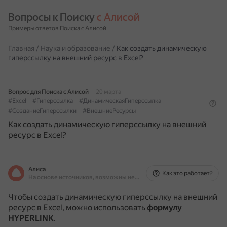
Вопросы к Поиску 
с Алисой
Примеры ответов Поиска с Алисой
Главная
/
Наука и образование
/
Как создать динамическую
гиперссылку на внешний ресурс в Excel?
Вопрос для Поиска с Алисой
20 марта
#Excel
#Гиперссылка
#ДинамическаяГиперссылка
#СозданиеГиперссылки
#ВнешниеРесурсы
Как создать динамическую гиперссылку на внешний
ресурс в Excel?
Алиса
Как это работает?
На основе источников, возможны неточности
Чтобы создать динамическую гиперссылку на внешний
ресурс в Excel, можно использовать
формулу
HYPERLINK
.