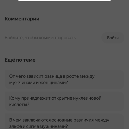
Комментарии
Войдите, чтобы комментировать
Войти
Ещё по теме
От чего зависит разница в росте между
мужчинами и женщинами?
Кому принадлежит открытие нуклеиновой
кислоты?
В чем заключаются основные различия между
альфа и сигма мужчинами?