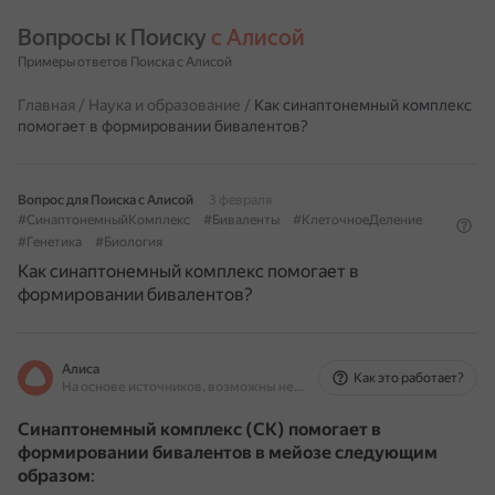
Вопросы к Поиску 
с Алисой
Примеры ответов Поиска с Алисой
Главная
/
Наука и образование
/
Как синаптонемный комплекс
помогает в формировании бивалентов?
Вопрос для Поиска с Алисой
3 февраля
#СинаптонемныйКомплекс
#Биваленты
#КлеточноеДеление
#Генетика
#Биология
Как синаптонемный комплекс помогает в
формировании бивалентов?
Алиса
Как это работает?
На основе источников, возможны неточности
Синаптонемный комплекс (СК) помогает в
формировании бивалентов в мейозе следующим
образом
: