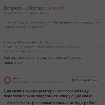
Вопросы к Поиску 
с Алисой
Примеры ответов Поиска с Алисой
Главная
/
Наука и образование
/
Как развить организаторские
способности у педагогов?
Вопрос для Поиска с Алисой
3 февраля
#Развитие
#Педагоги
#ОрганизаторскиеСпособности
#Обучение
#Карьера
#Советы
Как развить организаторские способности у
педагогов?
Алиса
Как это работает?
На основе источников, возможны неточности
Для развития организаторских способностей у
педагогов можно предпринять следующие шаги
:
Использовать различные формы и методы работы
.