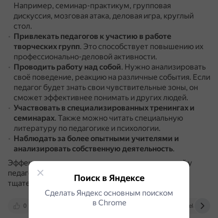
Например, семинар-практикум, групповая
дискуссия, мозговая атака, деловая игра, круглый
стол.
Привлекать педагогов к участию в работе
творческих групп
.
Это способствует повышению их
профессионально-деловой активности.
Проводить работу над собой
.
Нужно анализировать
своё поведение, реакцию на различные события.
Если
педагог будет знать свои чувствительные зоны, он
сможет эффективнее понимать и других людей.
Участвовать в специализированных тренингах и
семинарах
.
Также можно читать специальную
литературу по педагогике и психологии.
Наблюдать за более опытными учителями и
анализировать собственную деятельность
.
Эффективное развитие организаторских умений у
педагогов предполагает комплексный подход и
Поиск в Яндексе
тщательный отбор средств и методов развития.
Сделать Яндекс основным поиском
в Сhrome
0
solncesvet.ru
rep.bsatu.by
elar.uspu.r