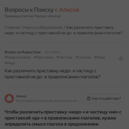
Вопросы к Поиску 
с Алисой
Примеры ответов Поиска с Алисой
Главная
/
Наука и образование
/
Как различить приставку
недо- и частицу с приставкой не до- в правописании глаголов?
Вопрос из Яндекс Кью
22 ноября
#Правописание
#Приставка
#Частица
#Глаголы
#Недо
#Недо
Как различить приставку недо- и частицу с
приставкой не до- в правописании глаголов?
Алиса
Как это работает?
На основе источников, возможны неточности
Чтобы различить приставку «недо-» и частицу «не» с
приставкой «до-» в правописании глаголов, нужно
определить смысл глагола в предложении
.