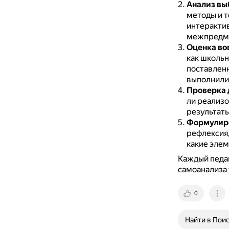
Анализ вы
методы и т
интерактив
межпредме
Оценка во
как школьн
поставлен
выполнили 
Проверка 
ли реализо
результаты
Формулиро
рефлексия,
какие элем
Каждый педа
самоанализа 
0
Найти в Пои