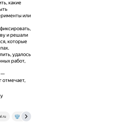
ть, какие
ыть
ерименты или
фиксировать,
иву и решали
ся, которые
пах.
ить, удалось
нных работ,
 —
г отмечает,
му
l.ru
senl-surgut.gosuslugi.ru