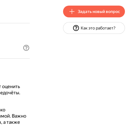
Задать новый вопрос
Как это работает?
т оценить
недочёты.
ько
ммой.
Важно
, а также