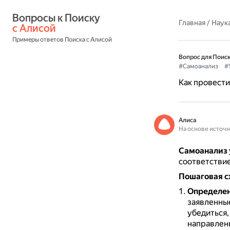
Вопросы к Поиску 
Главная
/
Наука
с Алисой
Примеры ответов Поиска с Алисой
Вопрос для Поиск
#Самоанализ
#
Как провести
Алиса
На основе источ
Самоанализ 
соответствие
Пошаговая с
Определен
заявленные
убедиться,
направлен