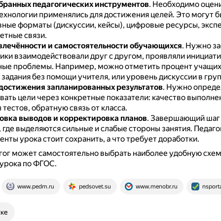
бранных педагогических инструментов
.
Необходимо оцени
ехнологии применялись для достижения целей.
Это могут б
ные форматы (дискуссии, кейсы), цифровые ресурсы, эксп
тные связи.
влечённости и самостоятельности обучающихся
.
Нужно за
ики взаимодействовали друг с другом, проявляли инициат
ные проблемы.
Например, можно отметить процент учащих
задания без помощи учителя, или уровень дискуссии в груп
достижения запланированных результатов
.
Нужно определ
вать цели через конкретные показатели: качество выполне
 тестов, обратную связь от класса.
вка выводов и корректировка планов
.
Завершающий шаг
 где выделяются сильные и слабые стороны занятия.
Педаго
енты урока стоит сохранить, а что требует доработки.
гог может самостоятельно выбрать наиболее удобную схе
урока по ФГОС.
www.pedm.ru
pedsovet.su
www.menobr.ru
nsporta
ске