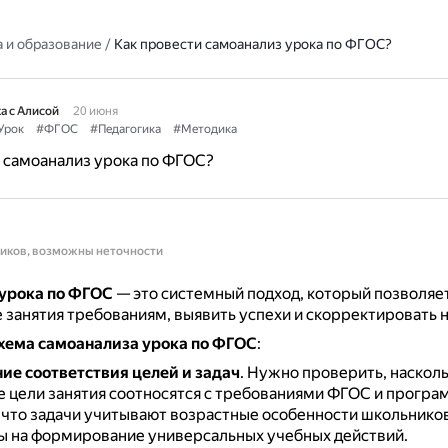
 и образование
/
Как провести самоанализ урока по ФГОС?
а с Алисой
20 июня
Урок
#ФГОС
#Педагогика
#Методика
 самоанализ урока по ФГОС?
ников, возможны неточности
урока по ФГОС
— это системный подход, который позволяе
 занятия требованиям, выявить успехи и скорректировать 
хема самоанализа урока по ФГОС
:
ие соответствия целей и задач
.
Нужно проверить, наскол
 цели занятия соотносятся с требованиями ФГОС и програ
 что задачи учитывают возрастные особенности школьников
ы на формирование универсальных учебных действий.