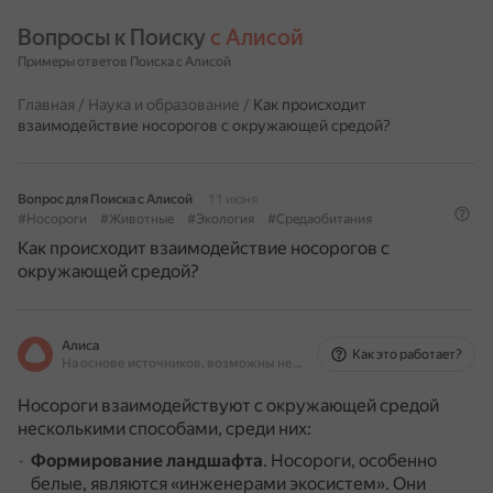
Вопросы к Поиску 
с Алисой
Примеры ответов Поиска с Алисой
Главная
/
Наука и образование
/
Как происходит
взаимодействие носорогов с окружающей средой?
Вопрос для Поиска с Алисой
11 июня
#Носороги
#Животные
#Экология
#Средаобитания
Как происходит взаимодействие носорогов с
окружающей средой?
Алиса
Как это работает?
На основе источников, возможны неточности
Носороги взаимодействуют с окружающей средой
несколькими способами, среди них:
Формирование ландшафта
.
Носороги, особенно
белые, являются «инженерами экосистем».
Они