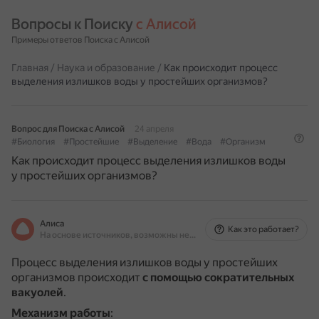
Вопросы к Поиску 
с Алисой
Примеры ответов Поиска с Алисой
Главная
/
Наука и образование
/
Как происходит процесс
выделения излишков воды у простейших организмов?
Вопрос для Поиска с Алисой
24 апреля
#Биология
#Простейшие
#Выделение
#Вода
#Организм
Как происходит процесс выделения излишков воды
у простейших организмов?
Алиса
Как это работает?
На основе источников, возможны неточности
Процесс выделения излишков воды у простейших
организмов происходит
с помощью сократительных
вакуолей
.
Механизм работы
: