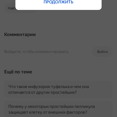
ПРОДОЛЖИТЬ
Найти в Поиске
Комментарии
Войдите, чтобы комментировать
Войти
Ещё по теме
Что такое инфузория-туфелька и чем она
отличается от других простейших?
Почему у некоторых простейших пелликула
защищает клетку от внешних факторов?