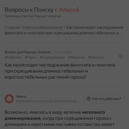
Вопросы к Поиску 
с Алисой
Примеры ответов Поиска с Алисой
Главная
/
Наука и образование
/
Как происходит наследование
фенотипа и генотипа при скрещивании длинностебельных и…
Вопрос для Поиска с Алисой
18 октября
#Генетика
#Горох
#Скрещивание
#Фенотип
#Генотип
Как происходит наследование фенотипа и генотипа
при скрещивании длинностебельных и
короткостебельных растений гороха?
Алиса
Как это работает?
На основе источников, возможны неточности
Возможно, имелось в виду явление
неполного
доминирования
, когда при скрещивании гороха с
длинными и короткими листьями потомство имеет