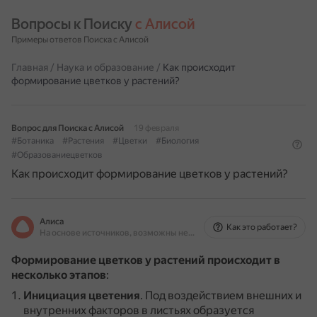
Вопросы к Поиску 
с Алисой
Примеры ответов Поиска с Алисой
Главная
/
Наука и образование
/
Как происходит
формирование цветков у растений?
Вопрос для Поиска с Алисой
19 февраля
#Ботаника
#Растения
#Цветки
#Биология
#Образованиецветков
Как происходит формирование цветков у растений?
Алиса
Как это работает?
На основе источников, возможны неточности
Формирование цветков у растений происходит в
несколько этапов
:
Инициация цветения
.
Под воздействием внешних и
внутренних факторов в листьях образуется