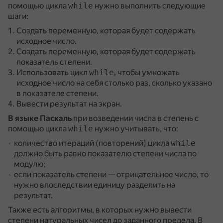
помощью цикла
while
нужно выполнить следующие
шаги:
Создать переменную, которая будет содержать
исходное число.
Создать переменную, которая будет содержать
показатель степени.
Использовать цикл
while
, чтобы умножать
исходное число на себя столько раз, сколько указано
в показателе степени.
Вывести результат на экран.
В языке Паскаль
при возведении числа в степень с
помощью цикла
while
нужно учитывать, что:
количество итераций (повторений) цикла
while
должно быть равно показателю степени числа по
модулю;
если показатель степени — отрицательное число, то
нужно впоследствии единицу разделить на
результат.
Также есть алгоритмы, в которых нужно вывести
степени натуральных чисел до заданного предела.
В