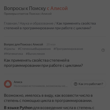
Вопросы к Поиску 
с Алисой
Примеры ответов Поиска с Алисой
Главная
/
Наука и образование
/
Как применять свойства
степеней в программировании при работе с циклами?
Вопрос для Поиска с Алисой
20 мая
#Циклы
#СтепенныеВыражения
#Программирование
#Математика
#Вычисления
Как применять свойства степеней в
программировании при работе с циклами?
Алиса
Как это работает?
На основе источников, возможны неточности
Возможно, имелось в виду, как возвести число в
степень с помощью цикла в программировании.
В языке Python
для возведения числа в степень с