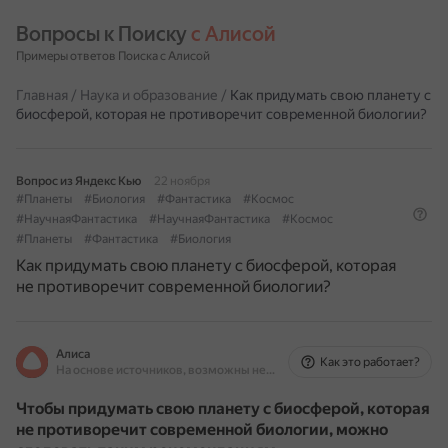
Вопросы к Поиску 
с Алисой
Примеры ответов Поиска с Алисой
Главная
/
Наука и образование
/
Как придумать свою планету с
биосферой, которая не противоречит современной биологии?
Вопрос из Яндекс Кью
22 ноября
#Планеты
#Биология
#Фантастика
#Космос
#НаучнаяФантастика
#НаучнаяФантастика
#Космос
#Планеты
#Фантастика
#Биология
Как придумать свою планету с биосферой, которая
не противоречит современной биологии?
Алиса
Как это работает?
На основе источников, возможны неточности
Чтобы придумать свою планету с биосферой, которая
не противоречит современной биологии, можно