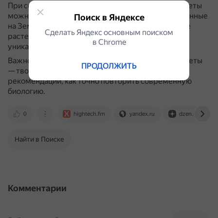
При создании биологического разнообразия планеты
можно использовать уникальные виды, обнаруженные
Поиск в Яндексе
на Земле.
Другой вариант — взять существующее
Сделать Яндекс основным поиском
растение или животное и сделать их более
в Сhrome
уникальными или странными.
Важно помнить, что создание вымышленной планеты
ПРОДОЛЖИТЬ
— творческий процесс, и нет универсальных
рекомендаций, как точно повторить современную
биологию.
0
hightech.fm
yandex.ru
dzen.ru
Найти в Поиске
Комментарии