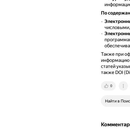
информацио
По содержан
Электронн
числовыми,
Электронн
программа
обеспечива
Также при оф
информацию о
статей указы
также DOI (Dig
0
Найти в Пои
Комментар