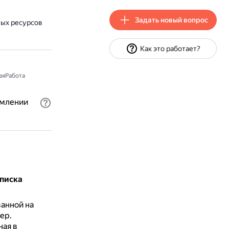
Задать новый вопрос
ных ресурсов
Как это работает?
аяРабота
рмлении
списка
анной на
ер.
ная в