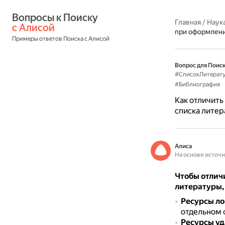
Вопросы к Поиску 
Главная
/
Наука
с Алисой
при оформлени
Примеры ответов Поиска с Алисой
Вопрос для Поиск
#СписокЛитерат
#Библиография
Как отличить
списка лите
Алиса
На основе источ
Чтобы отлич
литературы,
Ресурсы ло
отдельном 
Ресурсы уд