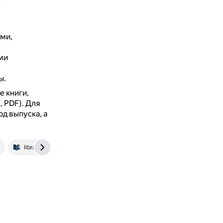
ми,
ми
ы.
е книги,
, PDF).
Для
од выпуска, а
library.lgaki.info:404