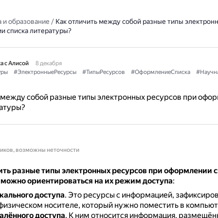
 и образование
/
Как отличить между собой разные типы электрон
и списка литературы?
а с Алисой
8 декабря
уры
#ЭлектронныеРесурсы
#ТипыРесурсов
#ОформлениеСписка
#Научн
 между собой разные типы электронных ресурсов при офо
ратуры?
ников, возможны неточности
ить разные типы электронных ресурсов при оформлении 
 можно ориентироваться на их режим доступа
:
кального доступа
.
Это ресурсы с информацией, зафиксиров
физическом носителе, который нужно поместить в компьют
алённого доступа
.
К ним относится информация, размещён