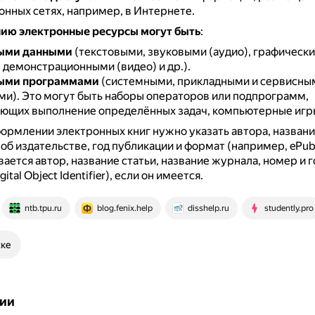
нных сетях, например, в Интернете.
ию электронные ресурсы могут быть
:
ыми данными
(текстовыми, звуковыми (аудио), графически
 демонстрационными (видео) и др.).
ыми программами
(системными, прикладными и сервисны
ми).
Это могут быть наборы операторов или подпрограмм,
ющих выполнение определённых задач, компьютерные игр
ормлении электронных книг нужно указать автора, названи
б издательстве, год публикации и формат (например, ePub
вается автор, название статьи, название журнала, номер и г
ital Object Identifier), если он имеется.
ntb.tpu.ru
blog.fenix.help
disshelp.ru
studently.pro
ске
ии