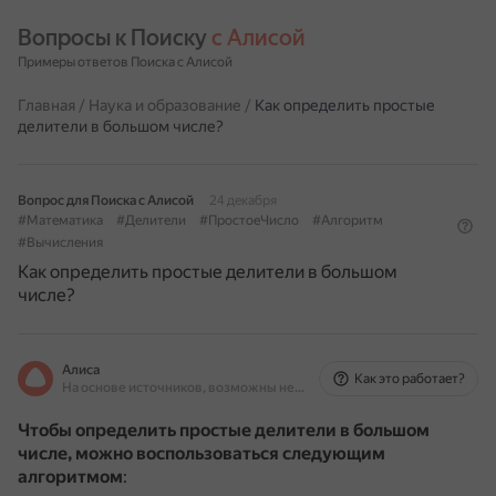
Вопросы к Поиску 
с Алисой
Примеры ответов Поиска с Алисой
Главная
/
Наука и образование
/
Как определить простые
делители в большом числе?
Вопрос для Поиска с Алисой
24 декабря
#Математика
#Делители
#ПростоеЧисло
#Алгоритм
#Вычисления
Как определить простые делители в большом
числе?
Алиса
Как это работает?
На основе источников, возможны неточности
Чтобы определить простые делители в большом
числе, можно воспользоваться следующим
алгоритмом
: