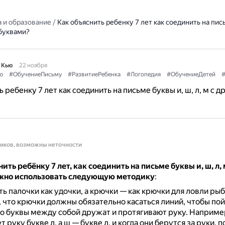
 и образование
/
Как объяснить ребенку 7 лет как соединить на пись
 буквами?
 Кью
22 ноября
ю
#ОбучениеПисьму
#РазвитиеРебенка
#Логопедия
#ОбучениеДетей
#
 ребенку 7 лет как соединить на письме буквы и, ш, л, м с 
ников, возможны неточности
ить ребёнку 7 лет, как соединить на письме буквы и, ш, л,
жно использовать следующую методику
:
ь палочки как удочки, а крючки — как крючки для ловли рыб
 что крючки должны обязательно касаться линий, чтобы пой
то буквы между собой дружат и протягивают руку.
Например
 руку букве л, а ш — букве л, и когда они берутся за руки, 