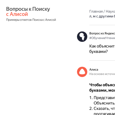
Вопросы к Поиску 
Главная
/
Наука
с Алисой
л, м с другими
Примеры ответов Поиска с Алисой
Вопрос из Яндекс
#ОбучениеЧтени
Как объяснить
буквами?
Алиса
На основе источ
Чтобы объясн
буквами, мо
Представит
Объяснить,
Сказать, ч
протягивает