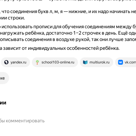
 что соединения букв л, м, я — нижние, и их надо начинать 
ии строки.
использовать прописи для обучения соединениям между бу
 нагружать ребёнка, достаточно 1–2 строчек в день.
Ещё од
описывать соединения в воздухе рукой, так они лучше зап
 зависит от индивидуальных особенностей ребёнка.
yandex.ru
school103-online.ru
multiurok.ru
vk.co
ске
ии
обы комментировать