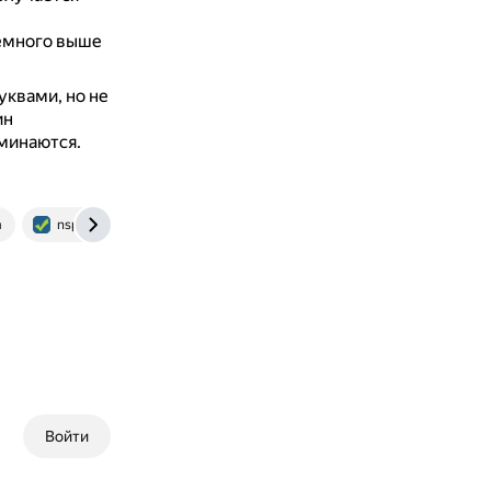
немного выше
квами, но не
ин
оминаются.
m
nsportal.ru
Войти