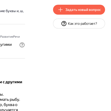
Задать новый вопрос
ме буквы и, ш,
Как это работает?
РазвитиеРечи
другими
 м с другими
ы.
мать рыбу.
, буква о
получается