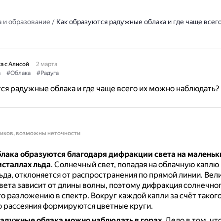
 и образование
/
Как образуются радужные облака и где чаще всег
а с Алисой
2 марта
а
#Облака
#Радуга
ся радужные облака и где чаще всего их можно наблюдать?
ников, возможны неточности
лака образуются
благодаря дифракции света на маленьк
исталлах льда
.
Солнечный свет, попадая на облачную каплю
ьда, отклоняется от распространения по прямой линии.
Вел
вета зависит от длины волны, поэтому дифракция солнечног
го разложению в спектр.
Вокруг каждой капли за счёт таког
 рассеяния формируются цветные круги.
радужные облака можно наблюдать
в горах
.
Дело в том, чт