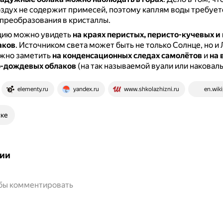
здух не содержит примесей, поэтому каплям воды требует
преобразования в кристаллы.
цию можно увидеть
на краях перистых, перисто-кучевых и
аков
.
Источником света может быть не только Солнце, но и 
жно заметить
на конденсационных следах самолётов
и
на 
о-дождевых облаков
(на так называемой вуали или наковаль
elementy.ru
yandex.ru
www.shkolazhizni.ru
en.wiki
ске
ии
обы комментировать