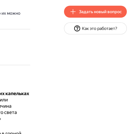
Задать новый вопрос
о их можно
Как это работает?
их капельках
 или
ичина
о света
о
о в горной