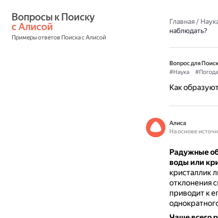
Вопросы к Поиску 
Главная
/
Наука
с Алисой
наблюдать?
Примеры ответов Поиска с Алисой
Вопрос для Поиск
#Наука
#Погод
Как образуют
Алиса
На основе источ
Радужные об
воды или кр
кристаллик л
отклонения с
приводит к е
однократного
Чаще всего 