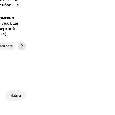
ся больше
 высоко-
Луна.
Ещё
верхней
не).
pedia.org
kulturologia.ru
tenchat.ru
Войти