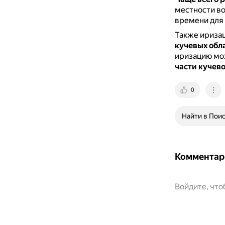
местности во
времени для 
Также ириза
кучевых обл
иризацию мо
части кучев
0
Найти в Пои
Комментар
Войдите, чт