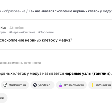
 и образование
/
Как называется скопление нервных клеток у меду
 Кью
22 ноября
дузы
#НервнаяСистема
#Зоология
ся скопление нервных клеток у медуз?
ников, возможны неточности
рвных клеток у медуз называется
нервные узлы (ганглии)
.
studarium.ru
yandex.ru
dmsolovkov.ru
infourok.ru
ске