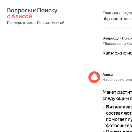
Вопросы к Поиску 
Главная
/
Наука
с Алисой
образовательн
Примеры ответов Поиска с Алисой
Вопрос для Поиск
#Биология
#Кле
Как можно ис
Алиса
На основе источ
Макет растит
следующим о
Визуализац
составляют 
помогает л
фотосинтез
Понимание