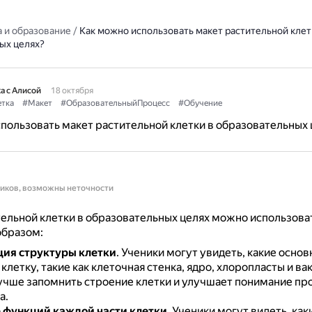
 и образование
/
Как можно использовать макет растительной клет
ых целях?
а с Алисой
18 октября
тка
#Макет
#ОбразовательныйПроцесс
#Обучение
пользовать макет растительной клетки в образовательных 
ников, возможны неточности
ельной клетки в образовательных целях можно использова
бразом:
ия структуры клетки
.
Ученики могут увидеть, какие основ
клетку, такие как клеточная стенка, ядро, хлоропласты и ва
учше запомнить строение клетки и улучшает понимание пр
а.
 функций каждой части клетки
.
Ученики могут видеть, как