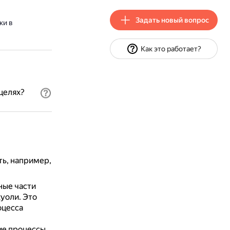
Задать новый вопрос
ки в
Как это работает?
целях?
ть, например,
ные части
куоли.
Это
оцесса
ие процессы