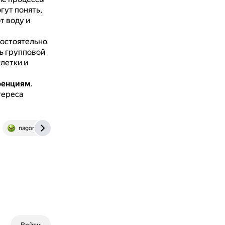
гут понять,
т воду и
мостоятельно
ь групповой
клетки и
ренциям
.
тереса
nagoroh.ru