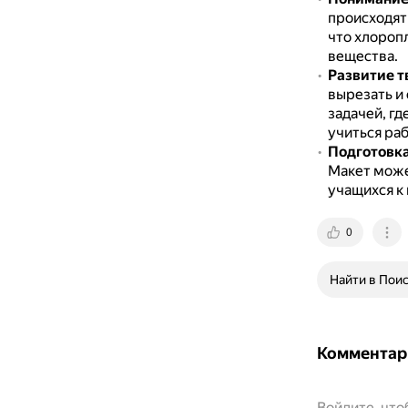
происходят 
что хлороп
вещества.
Развитие т
вырезать и
задачей, гд
учиться раб
Подготовк
Макет може
учащихся к
0
Найти в Пои
Комментар
Войдите, чт