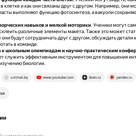
в клетке и как они связаны друг с другом.
Например, они мо
ласты выполняют функцию фотосинтеза, а вакуоли сохраняю
ворческих навыков и мелкой моторики
.
Ученики могут са
 склеить различные элементы макета.
Также это может стат
е они будут сотрудничать друг с другом, обсуждать детали 
отать в команде.
а к школьным олимпиадам и научно-практическим конфе
т служить эффективным инструментом для повышения ин
 изучению биологии.
v.minsk.by
www.youtube.com
dzen.ru
yandex.ru
ске
ии
обы комментировать