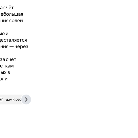
а счёт
ебольшая
ния солей
ью и
ществляется
гния — через
за счёт
леткам
ых в
оли,
ru.wikipedia.org
www.frontiersin.org