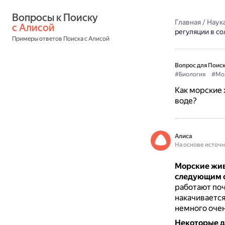
Вопросы к Поиску 
Главная
/
Наука
с Алисой
регуляции в со
Примеры ответов Поиска с Алисой
Вопрос для Поиск
#Биология
#Мо
Как морские
воде?
Алиса
На основе источ
Морские жив
следующим 
работают поч
накачивается
немного очен
Некоторые д