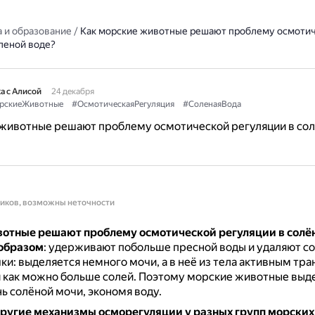
 и образование
/
Как морские животные решают проблему осмоти
леной воде?
а с Алисой
24 декабря
рскиеЖивотные
#ОсмотическаяРегуляция
#СоленаяВода
 животные решают проблему осмотической регуляции в со
ников, возможны неточности
отные решают проблему осмотической регуляции в солё
образом
: удерживают побольше пресной воды и удаляют со
ки: выделяется немного мочи, а в неё из тела активным тр
 как можно больше солей.
Поэтому морские животные выд
ь солёной мочи, экономя воду.
ругие механизмы осморегуляции у разных групп морски