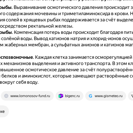
рыбы
.
Выравнивание осмотического давления происходит з
го содержания мочевины и триметиламиноксида в крови.
Н
ия солей в хрящевых рыбах поддерживается за счёт выделе
посредством ректальной железы.
 рыбы
.
Компенсация потерь воды происходит благодаря пит
 солёной воды.
Вывод катионов натрия и хлорид-ионов осу
м жаберных мембран, а сульфатных анионов и катионов ма
еспозвоночные
.
Каждая клетка занимается осморегуляцией 
х механизмов выделения и активного транспорта.
В этом к
овышенное осмотическое давление за счёт полурастворённ
 белков и аминокислот, которые замещают растворённые с
вокруг себя воду.
www.lomonosov-fund.ru
bigenc.ru
www.gismeteo.ru
ске