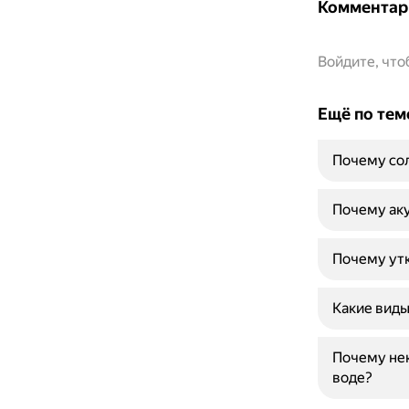
Комментар
Войдите, чт
Ещё по тем
Почему сол
Почему аку
Почему утк
Какие виды
Почему нек
воде?