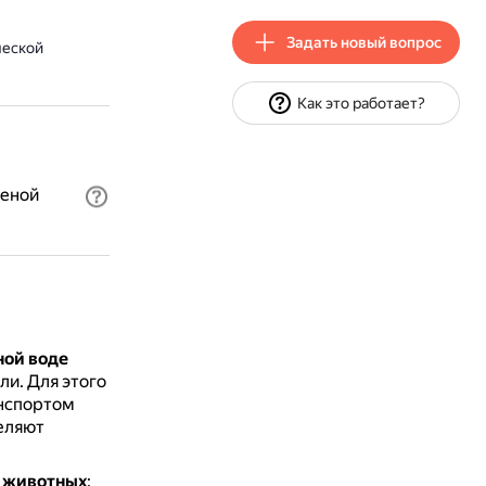
Задать новый вопрос
ческой
Как это работает?
леной
ной воде
ли.
Для этого
анспортом
еляют
х животных
: