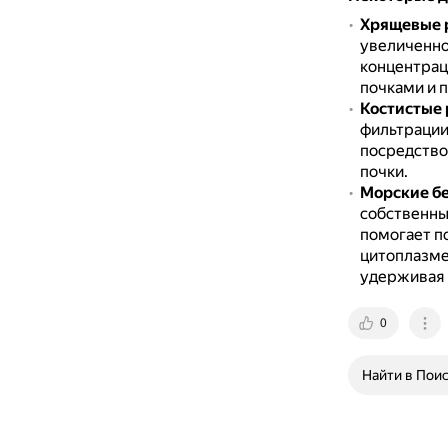
Хрящевые 
увеличенно
концентрац
почками и 
Костистые
фильтрации
посредство
почки.
Морские б
собственны
помогает п
цитоплазме
удерживая 
0
Найти в Пои