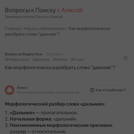
Вопросы к Поиску 
с Алисой
Примеры ответов Поиска с Алисой
Главная
/
Наука и образование
/
Как морфологически
разобрать слово ”дальние”?
Вопрос из Яндекс Кью
22 ноября
#Морфология
#Дальние
#Разбор
#Слово
Как морфологически разобрать слово ”дальние”?
Алиса
Как это работает?
На основе источников, возможны неточности
Морфологический разбор слова «дальние»
:
«Дальние»
— прилагательное.
Начальная форма
: «дальний».
Неизменяемые морфологические признаки
:
разряд — относительное.