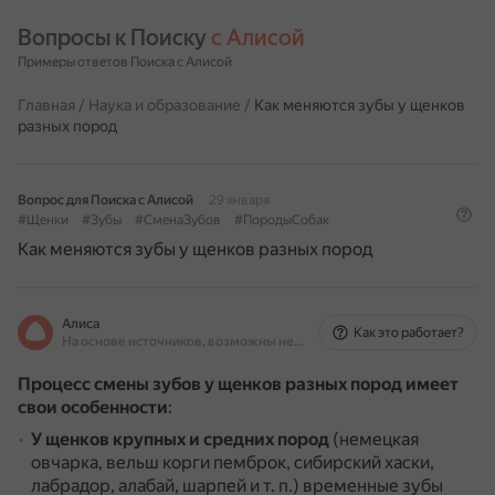
Вопросы к Поиску 
с Алисой
Примеры ответов Поиска с Алисой
Главная
/
Наука и образование
/
Как меняются зубы у щенков
разных пород
Вопрос для Поиска с Алисой
29 января
#Щенки
#Зубы
#СменаЗубов
#ПородыСобак
Как меняются зубы у щенков разных пород
Алиса
Как это работает?
На основе источников, возможны неточности
Процесс смены зубов у щенков разных пород имеет
свои особенности
:
У щенков крупных и средних пород
(немецкая
овчарка, вельш корги пемброк, сибирский хаски,
лабрадор, алабай, шарпей и т. п.) временные зубы