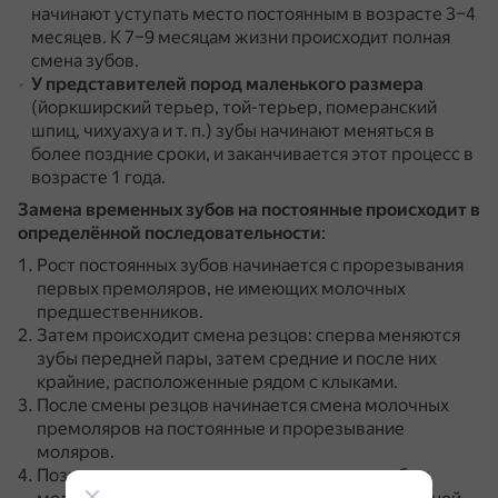
начинают уступать место постоянным в возрасте 3–4
месяцев.
К 7–9 месяцам жизни происходит полная
смена зубов.
У представителей пород маленького размера
(йоркширский терьер, той-терьер, померанский
шпиц, чихуахуа и т. п.) зубы начинают меняться в
более поздние сроки, и заканчивается этот процесс в
возрасте 1 года.
Замена временных зубов на постоянные происходит в
определённой последовательности
:
Рост постоянных зубов начинается с прорезывания
первых премоляров, не имеющих молочных
предшественников.
Затем происходит смена резцов: сперва меняются
зубы передней пары, затем средние и после них
крайние, расположенные рядом с клыками.
После смены резцов начинается смена молочных
премоляров на постоянные и прорезывание
моляров.
Позже всех уступают место постоянным зубам