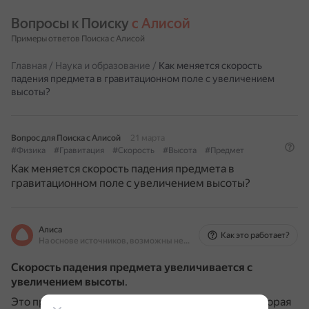
Вопросы к Поиску 
с Алисой
Примеры ответов Поиска с Алисой
Главная
/
Наука и образование
/
Как меняется скорость
падения предмета в гравитационном поле с увеличением
высоты?
Вопрос для Поиска с Алисой
21 марта
#Физика
#Гравитация
#Скорость
#Высота
#Предмет
Как меняется скорость падения предмета в
гравитационном поле с увеличением высоты?
Алиса
Как это работает?
На основе источников, возможны неточности
Скорость падения предмета увеличивается с
увеличением высоты
.
Это происходит из-за действия силы тяжести, которая