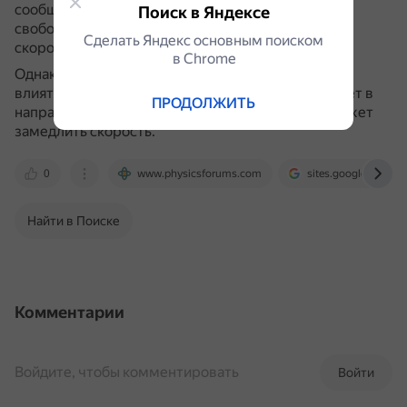
сообщает телу постоянное ускорение (ускорение
Поиск в Яндексе
свободного падения) и заставляет его набирать
Сделать Яндекс основным поиском
скорость при падении.
в Сhrome
Однако на скорость падающего предмета может
влиять сопротивление воздуха, которое действует в
ПРОДОЛЖИТЬ
направлении, противоположном движению и может
замедлить скорость.
0
www.physicsforums.com
sites.google.com
Найти в Поиске
Комментарии
Войдите, чтобы комментировать
Войти