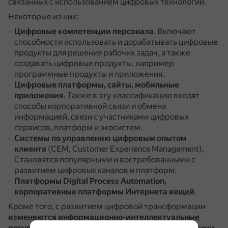
связанных с использованием цифровых технологий.
Некоторые из них:
Цифровые компетенции персонала
.
Включают
способности использовать и дорабатывать цифровые
продукты для решения рабочих задач, а также
создавать цифровые продукты, например
программные продукты и приложения.
Цифровые платформы, сайты, мобильные
приложения
.
Также в эту классификацию входят
способы корпоративной связи и обмена
информацией, связи с участниками цифровых
сервисов, платформ и экосистем.
Системы по управлению цифровым опытом
клиента
(CEM, Customer Experience Management).
Становятся популярными и востребованными с
развитием цифровых каналов и платформ.
Платформы Digital Process Automation,
корпоративные платформы Интернета вещей
.
Кроме того, с развитием цифровой трансформации
изменяются информационно-интеллектуальные
ресурсы
: возникает возможность работы с большими