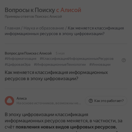
Вопросы к Поиску 
с Алисой
Примеры ответов Поиска с Алисой
Главная
/
Наука и образование
/
Как меняется классификация
информационных ресурсов в эпоху цифровизации?
Вопрос для Поиска с Алисой
5 мая
#Информатизация
#КлассификацияИнформационныхРесурсов
#ЦифроваяЭра
#ИнформационныеТехнологии
#Инновации
Как меняется классификация информационных
ресурсов в эпоху цифровизации?
Алиса
Как это работает?
На основе источников, возможны неточности
В эпоху цифровизации классификация
информационных ресурсов меняется, в частности, за
счёт
появления новых видов цифровых ресурсов
,