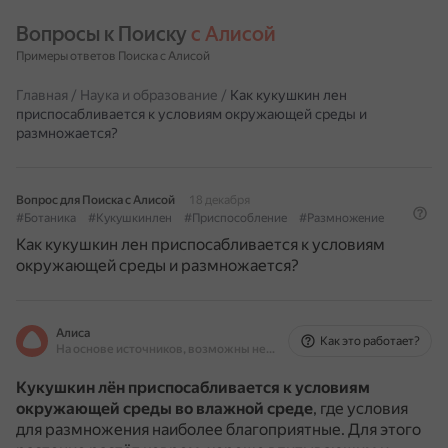
Вопросы к Поиску 
с Алисой
Примеры ответов Поиска с Алисой
Главная
/
Наука и образование
/
Как кукушкин лен
приспосабливается к условиям окружающей среды и
размножается?
Вопрос для Поиска с Алисой
18 декабря
#Ботаника
#Кукушкинлен
#Приспособление
#Размножение
Как кукушкин лен приспосабливается к условиям
окружающей среды и размножается?
Алиса
Как это работает?
На основе источников, возможны неточности
Кукушкин лён приспосабливается к условиям
окружающей среды
во влажной среде
, где условия
для размножения наиболее благоприятные.
Для этого