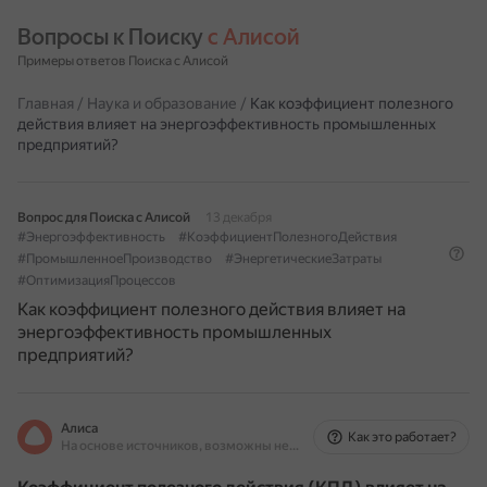
Вопросы к Поиску 
с Алисой
Примеры ответов Поиска с Алисой
Главная
/
Наука и образование
/
Как коэффициент полезного
действия влияет на энергоэффективность промышленных
предприятий?
Вопрос для Поиска с Алисой
13 декабря
#Энергоэффективность
#КоэффициентПолезногоДействия
#ПромышленноеПроизводство
#ЭнергетическиеЗатраты
#ОптимизацияПроцессов
Как коэффициент полезного действия влияет на
энергоэффективность промышленных
предприятий?
Алиса
Как это работает?
На основе источников, возможны неточности