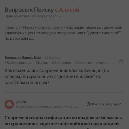
Вопросы к Поиску 
с Алисой
Примеры ответов Поиска с Алисой
Главная
/
Наука и образование
/
Как изменилась современная
классификация (по кладам) по сравнению с ”догенетической”
по царствам и…
Вопрос из Яндекс Кью
22 ноября
#Классификация
#Клады
#Эволюция
#Биология
#Наука
Как изменилась современная классификация (по
кладам) по сравнению с ”догенетической” по
царствам и классам?
Алиса
Как это работает?
На основе источников, возможны неточности
Современная классификация по кладам изменилась
по сравнению с «догенетической» классификацией