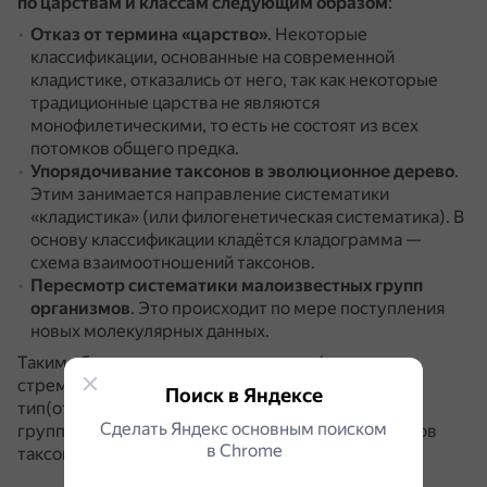
по царствам и классам следующим образом
:
Отказ от термина «царство»
.
Некоторые
классификации, основанные на современной
кладистике, отказались от него, так как некоторые
традиционные царства не являются
монофилетическими, то есть не состоят из всех
потомков общего предка.
Упорядочивание таксонов в эволюционное дерево
.
Этим занимается направление систематики
«кладистика» (или филогенетическая систематика).
В
основу классификации кладётся кладограмма —
схема взаимоотношений таксонов.
Пересмотр систематики малоизвестных групп
организмов
.
Это происходит по мере поступления
новых молекулярных данных.
Таким образом, современная классификация
стремится уйти от модели «надцарство-царство-
Поиск в Яндексе
тип(отдел)-класс» и перейти к модели «Группа А-
Сделать Яндекс основным поиском
группа B — группа С», особенно для высоких рангов
в Сhrome
таксонов (включая царство).