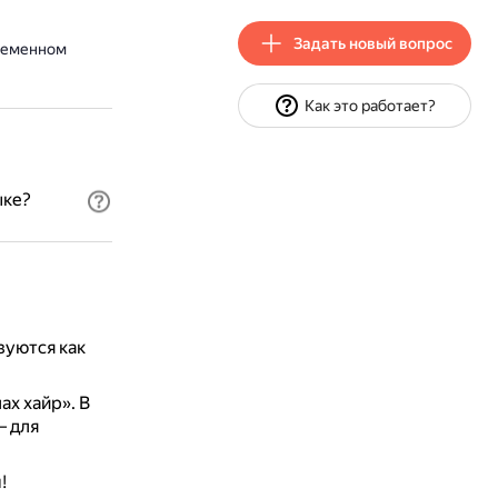
Задать новый вопрос
временном
Как это работает?
ыке?
зуются как
ах хайр».
В
 для
!