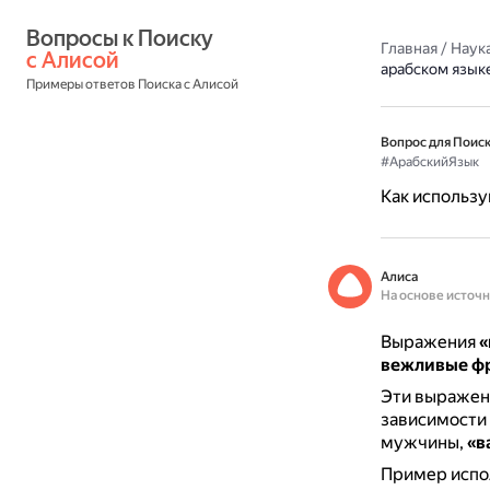
Вопросы к Поиску 
Главная
/
Наука
с Алисой
арабском язык
Примеры ответов Поиска с Алисой
Вопрос для Поиск
#АрабскийЯзык
Как использу
Алиса
На основе источ
Выражения
«
вежливые ф
Эти выражени
зависимости 
мужчины,
«в
Пример испол