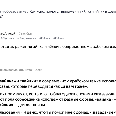
 и образование
/
Как используются выражения ийяка и ийяки в со
е?
а с Алисой
7 ноября
#Лексика
#Выражения
#Ийяка
#Ийяки
ются выражения ийяка и ийяки в современном арабском яз
ников, возможны неточности
вайяка»
и
«вайяки»
в современном арабском языке исполь
разы
, которые переводятся как
«и вам тоже»
.
я применяют, когда кто-то благодарит словами «джазакалл
от пола собеседника используют разные формы:
«вайяка»
—
айяки»
— для женщины.
ьзования: «Я ценю, что ты помог мне с домашним заданием