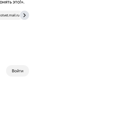
нять это!».
otvet.mail.ru
www.whyislam.to
Войти