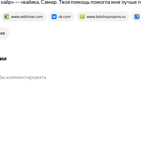
хайр» — «вайяка, Самир. Твоя помощь помогла мне лучше по
www.wikihow.com
vk.com
www.bolshoyvopros.ru
ске
ии
обы комментировать