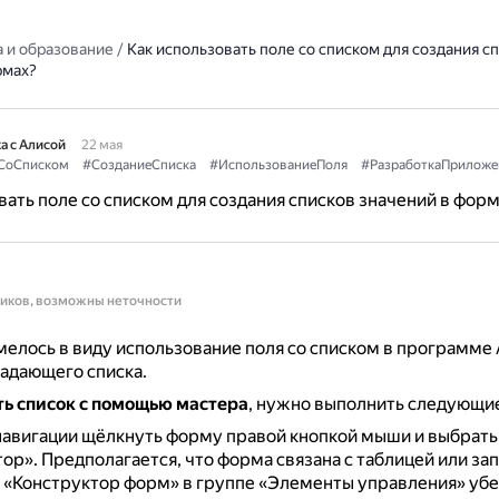
 и образование
/
Как использовать поле со списком для создания с
рмах?
а с Алисой
22 мая
СоСписком
#СозданиеСписка
#ИспользованиеПоля
#РазработкаПриложе
вать поле со списком для создания списков значений в фор
ников, возможны неточности
елось в виду использование поля со списком в программе 
адающего списка.
ть список с помощью мастера
, нужно выполнить следующие
навигации щёлкнуть форму правой кнопкой мыши и выбрать
тор».
Предполагается, что форма связана с таблицей или за
 «Конструктор форм» в группе «Элементы управления» убе