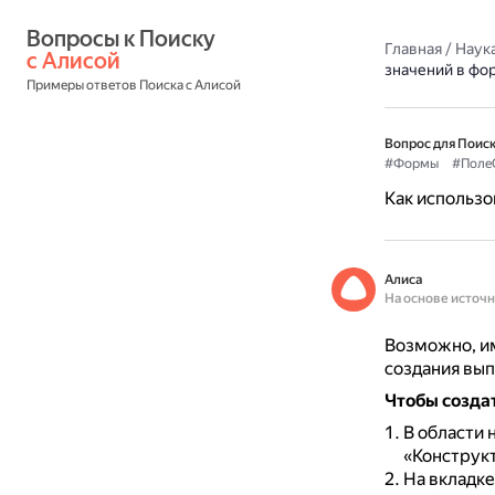
Вопросы к Поиску 
Главная
/
Наука
с Алисой
значений в фо
Примеры ответов Поиска с Алисой
Вопрос для Поиск
#Формы
#Поле
Как использо
Алиса
На основе источ
Возможно, им
создания вып
Чтобы созда
В области 
«Конструк
На вкладке