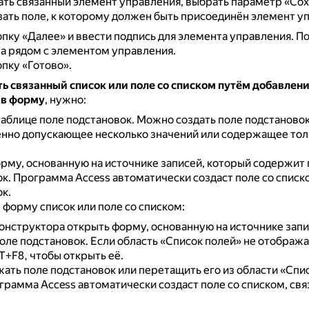
ать связанный элемент управления, выбрать параметр «Сох
азать поле, к которому должен быть присоединён элемент у
пку «Далее» и ввести подпись для элемента управления.
По
а рядом с элементом управления.
пку «Готово».
ь связанный список или поле со списком путём добавлени
 в форму
, нужно:
таблице поле подстановок.
Можно создать поле подстановок
нно допускающее несколько значений или содержащее тол
рму, основанную на источнике записей, который содержит 
ок.
Программа Access автоматически создаст поле со списк
к.
 форму список или поле со списком:
онструктора открыть форму, основанную на источнике запи
оле подстановок.
Если область «Список полей» не отобража
T+F8, чтобы открыть её.
ать поле подстановок или перетащить его из области «Спис
грамма Access автоматически создаст поле со списком, свя