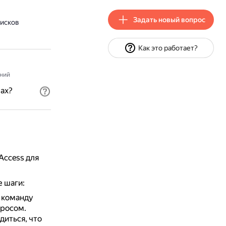
Задать новый вопрос
писков
Как это работает?
ний
мах?
Access для
 шаги:
 команду
просом.
диться, что