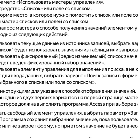
раметр «Использовать мастеры управления».
редство «Список» или поле со списком.
орме место, в которое нужно поместить список или поле со
 мастер списков или полей со списком.
 запрос мастера о способе получения значений элементом 
одно из следующих действий:
льзовать текущие данные из источника записей, выбрать ва
исок“ будет использовать значения из таблицы или запроса
льзовать фиксированный (редко изменяемый) список значе
удет введён фиксированный набор значений».
ьзовать элемент управления для выполнения поиска, а не к
для ввода данных, выбрать вариант «Поиск записи в форме
ыбранного в списке или поле со списком».
инструкциям для указания способа отображения значений.
н один из двух первых вариантов на первой странице масте
которое должна выполнять программа Access при выборе з
ать свободный элемент управления, выбрать параметр «За
Программа сохранит выбранное значение, пока пользовате
 или не закроет форму, но при этом значение не будет внес