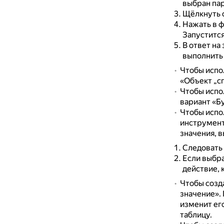
выбран па
Щёлкнуть с
Нажать в ф
Запустится
В ответ на
выполнить 
Чтобы испо
«Объект „сп
Чтобы испо
вариант «Б
Чтобы испол
инструмент 
значения, в
Следовать 
Если выбра
действие, 
Чтобы созд
значение».
изменит его
таблицу.