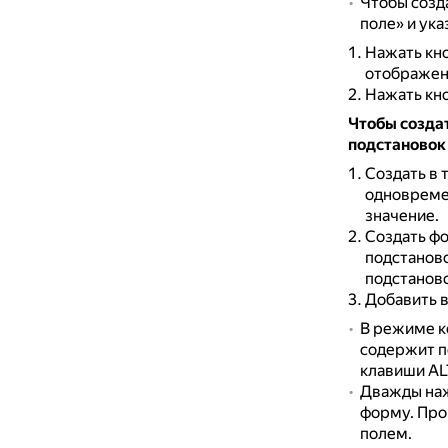
Чтобы созд
поле» и ук
Нажать кно
отображен
Нажать кно
Чтобы создат
подстановок
Создать в 
одновреме
значение.
Создать фо
подстанов
подстаново
Добавить в
В режиме к
содержит п
клавиши AL
Дважды наж
форму.
Про
полем.