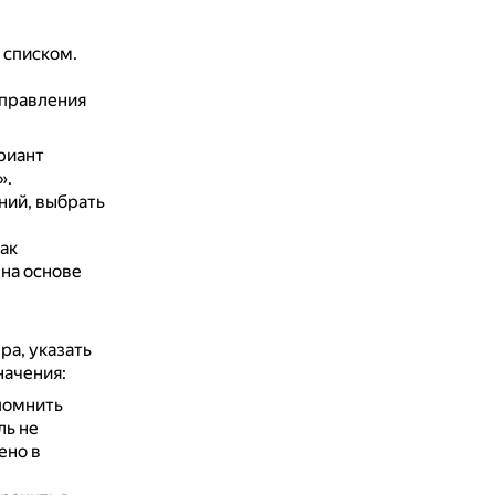
 списком.
управления
риант
».
ний, выбрать
ак
 на основе
ра, указать
начения:
помнить
ль не
ено в