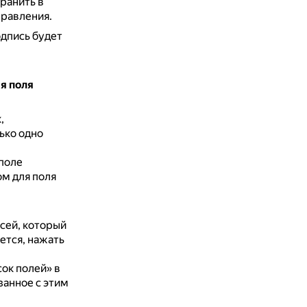
ранить в
правления.
дпись будет
я поля
,
ько одно
поле
ом для поля
сей, который
ется, нажать
ок полей» в
занное с этим