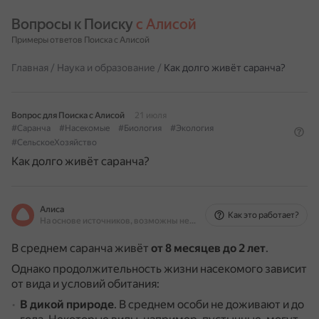
Вопросы к Поиску 
с Алисой
Примеры ответов Поиска с Алисой
Главная
/
Наука и образование
/
Как долго живёт саранча?
Вопрос для Поиска с Алисой
21 июля
#Саранча
#Насекомые
#Биология
#Экология
#СельскоеХозяйство
Как долго живёт саранча?
Алиса
Как это работает?
На основе источников, возможны неточности
В среднем саранча живёт
от 8 месяцев до 2 лет
.
Однако продолжительность жизни насекомого зависит
от вида и условий обитания:
В дикой природе
.
В среднем особи не доживают и до