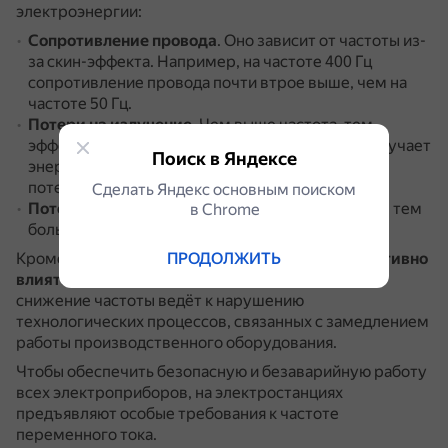
электроэнергии:
Сопротивление провода
.
Оно зависит от частоты из-
за скин-эффекта.
Например, на частоте 400 Гц
сопротивление провода почти втрое выше, чем на
частоте 50 Гц.
Потери на излучение
.
Чем выше частота, тем
эффективнее линия электропередачи (ЛЭП) излучает
Поиск в Яндексе
энергию, вместо того чтобы передавать её без
потерь.
Сделать Яндекс основным поиском
Потери в трансформаторах
.
Чем выше частота, тем
в Сhrome
больше потери на перемагничивание.
ПРОДОЛЖИТЬ
Кроме того,
изменения частоты тока могут негативно
влиять на работу электроприборов
.
Например,
снижение частоты ведёт к нарушению
технологических процессов, связанных с замедлением
работы производственного оборудования.
Чтобы обеспечить безопасную и безаварийную работу
всех электроприборов, на электростанциях
предъявляют особые требования к частоте
переменного тока.