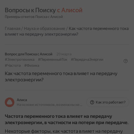
Вопросы к Поиску 
с Алисой
Примеры ответов Поиска с Алисой
Главная
/
Наука и образование
/
Как частота переменного тока
влияет на передачу электроэнергии?
Вопрос для Поиска с Алисой
20 марта
#Электротехника
#ПеременныйТок
#ПередачаЭнергии
#Частота
#Физика
Как частота переменного тока влияет на передачу
электроэнергии?
Алиса
Как это работает?
На основе источников, возможны неточности
Частота переменного тока влияет на передачу
электроэнергии, в частности на потери при передаче
.
Некоторые факторы, как частота влияет на передачу