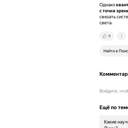
Однако
квант
с точки зрен
связать сист
света.
0
Найти в Пои
Комментар
Войдите, чт
Ещё по тем
Какие науч