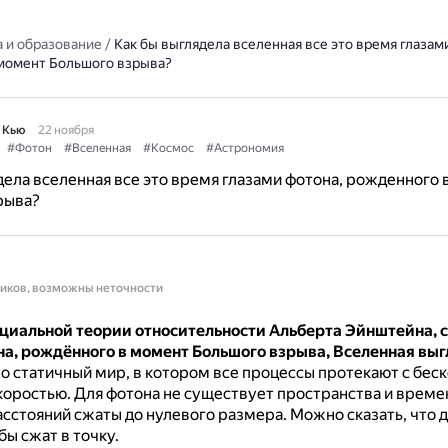
 и образование
/
Как бы выглядела вселенная все это время глазам
момент Большого взрыва?
 Кью
22 ноября
#Фотон
#Вселенная
#Космос
#Астрономия
дела вселенная все это время глазами фотона, рожденного 
рыва?
ников, возможны неточности
ециальной теории относительности Альберта Эйнштейна, с
на, рождённого в момент Большого взрыва, Вселенная выг
о статичный мир, в котором все процессы протекают с бес
коростью.
Для фотона не существует пространства и времен
сстояний сжаты до нулевого размера.
Можно сказать, что 
бы сжат в точку.