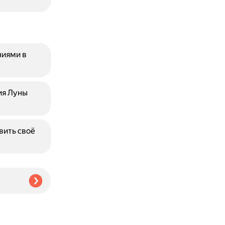
ниями в
ия Луны
вить своё