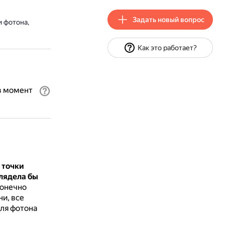
Задать новый вопрос
и фотона,
Как это работает?
в момент
 точки
лядела бы
конечно
и, все
для фотона