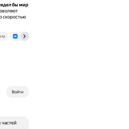
глядел бы мир
озволяют
о скоростью
.ru
vk.com
Войти
 частей