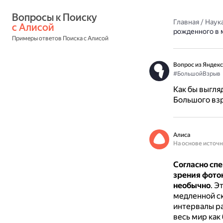
Вопросы к Поиску 
Главная
/
Наука
с Алисой
рожденного в 
Примеры ответов Поиска с Алисой
Вопрос из Яндекс
#БольшойВзрыв
Как бы выгля
Большого вз
Алиса
На основе источ
Согласно сп
зрения фото
необычно
.
Эт
медленной с
интервалы ра
весь мир как 