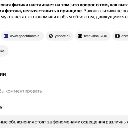
овая физика настаивает на том, что вопрос о том, как вы
ия фотона, нельзя ставить в принципе
.
Законы физики не п
ему отсчёта с фотоном или любым объектом, движущимся с
www.epochtimes.ru
yandex.ru
festivalnauki.ru
dzen
ске
ии
обы комментировать
е
ные объяснения стоят за феноменами освещения различных