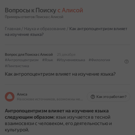
Вопросы к Поиску 
с Алисой
Примеры ответов Поиска с Алисой
Главная
/
Наука и образование
/
Как антропоцентризм влияет
на изучение языка?
Вопрос для Поиска с Алисой
25 декабря
#Антропоцентризм
#Язык
#Изучениеязыка
#Филология
#Лингвистика
Как антропоцентризм влияет на изучение языка?
Алиса
Как это работает?
На основе источников, возможны неточности
Антропоцентризм влияет на изучение языка
следующим образом
: язык изучается в тесной
взаимосвязи с человеком, его деятельностью и
культурой.