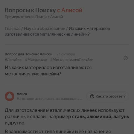
Вопросы к Поиску 
с Алисой
Примеры ответов Поиска с Алисой
Главная
/
Наука и образование
/
Из каких материалов
изготавливаются металлические линейки?
Вопрос для Поиска с Алисой
21 октября
#Линейки
#Материалы
#МеталлическиеЛинейки
Из каких материалов изготавливаются
металлические линейки?
Алиса
Как это работает?
На основе источников, возможны неточности
Для изготовления металлических линеек используют
различные сплавы, например
сталь, алюминий, латунь
и другие.
В зависимости от типа линейки и её назначения