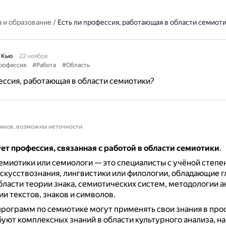
 и образование
/
Есть ли профессия, работающая в области семиот
 Кью
22 ноября
рофессия
#Работа
#Область
ессия, работающая в области семиотики?
ников, возможны неточности
ет профессия, связанная с работой в области семиотики
.
емиотики или семиологи — это специалисты с учёной степе
скусствознания, лингвистики или филологии, обладающие 
бласти теории знака, семиотических систем, методологии а
и текстов, знаков и символов.
рограмм по семиотике могут применять свои знания в про
уют комплексных знаний в области культурного анализа, н