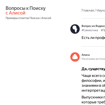
Вопросы к Поиску 
Главная
/
Наука
с Алисой
Примеры ответов Поиска с Алисой
Вопрос из Яндекс
#Семиотика
#П
Есть ли проф
Алиса
На основе источ
Да, существу
Чаще всего с
философии, и
знаниями в о
интерпретаци
Выпускники п
которые треб