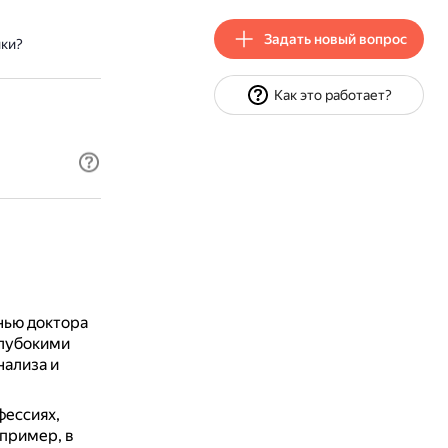
Задать новый вопрос
ики?
Как это работает?
нью доктора
глубокими
нализа и
фессиях,
апример, в