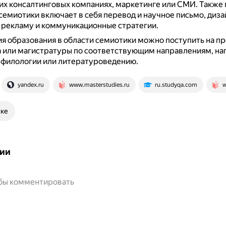
их консалтинговых компаниях, маркетинге или СМИ.
Также 
емиотики включает в себя перевод и научное письмо, диза
 рекламу и коммуникационные стратегии.
я образования в области семиотики можно поступить на 
а или магистратуры по соответствующим направлениям, на
 филологии или литературоведению.
yandex.ru
www.masterstudies.ru
ru.studyqa.com
w
ске
ии
обы комментировать