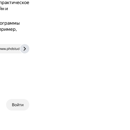
практическое
йн и
программы
пример,
ww.phdstudies.ru
it-claim.ru
Войти