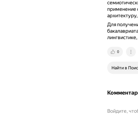
семиотическ
применение с
архитектуру,
Для получени
бакалавриат
лингвистике,
0
Найти в Пои
Комментар
Войдите, чт