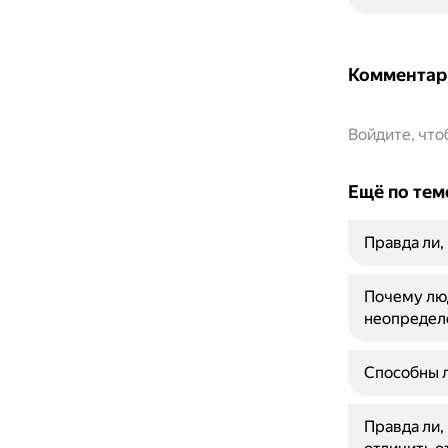
Комментар
Войдите, чт
Ещё по тем
Правда ли,
Почему люд
неопредел
Способны л
Правда ли, 