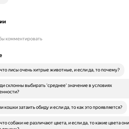
ии
обы комментировать
е
 что лисы очень хитрые животные, и если да, то почему?
и склонны выбирать 'среднее' значение в условиях
енности?
и кошки затаить обиду и если да, то как это проявляется?
что собаки не различают цвета, и если да, то какие цвета он