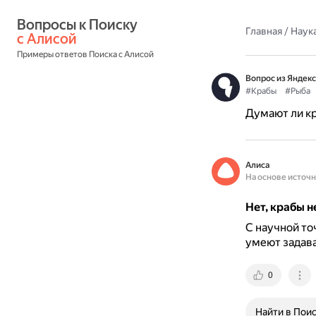
Вопросы к Поиску 
Главная
/
Наука
с Алисой
Примеры ответов Поиска с Алисой
Вопрос из Яндекс
#Крабы
#Рыба
Думают ли кр
Алиса
На основе источ
Нет, крабы н
С научной то
умеют задава
0
Найти в Пои