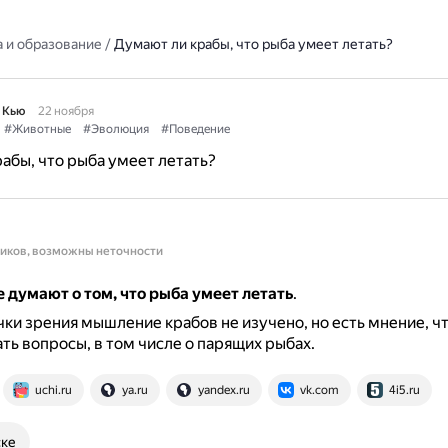
 и образование
/
Думают ли крабы, что рыба умеет летать?
 Кью
22 ноября
#Животные
#Эволюция
#Поведение
абы, что рыба умеет летать?
ников, возможны неточности
е думают о том, что рыба умеет летать
.
чки зрения мышление крабов не изучено, но есть мнение, чт
ть вопросы, в том числе о парящих рыбах.
uchi.ru
ya.ru
yandex.ru
vk.com
4i5.ru
ске