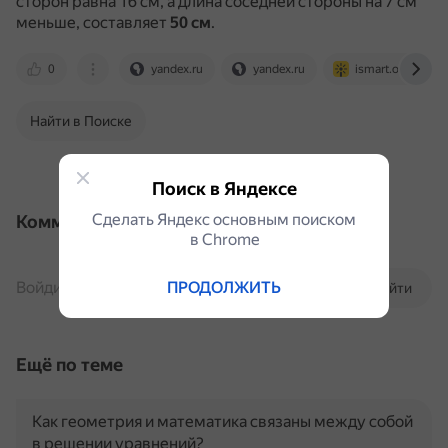
сторон равна 16 см, а длина соседней стороны на 7 см
меньше, составляет
50 см
.
0
yandex.ru
yandex.ru
ismart.org
Найти в Поиске
Поиск в Яндексе
Сделать Яндекс основным поиском
Комментарии
в Сhrome
Войдите, чтобы комментировать
ПРОДОЛЖИТЬ
Войти
Ещё по теме
Как геометрия и математика связаны между собой
в решении уравнений?