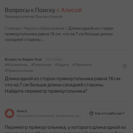
Вопросы к Поиску 
с Алисой
Примеры ответов Поиска с Алисой
Главная
/
Наука и образование
/
Длина одной из сторон
прямоугольника равна 16 см. что на 7 см больше длины
соседней стороны…
Вопрос из Яндекс Кью
22 ноября
#Математика
#Геометрия
#Задача
#Периметр
#Прямоугольник
Длина одной из сторон прямоугольника равна 16 см.
что на 7 см больше длины соседней стороны.
Найдите периметр прямоугольника?
Алиса
Как это работает?
На основе источников, возможны неточности
Периметр прямоугольника, у которого длина одной из