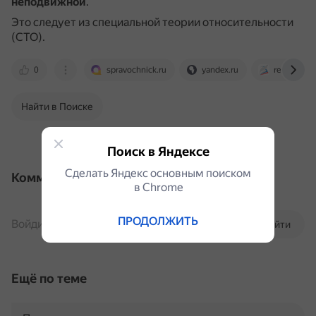
неподвижной
.
Это следует из специальной теории относительности
(СТО).
0
spravochnick.ru
yandex.ru
resh.edu.ru
Найти в Поиске
Поиск в Яндексе
Сделать Яндекс основным поиском
Комментарии
в Сhrome
ПРОДОЛЖИТЬ
Войдите, чтобы комментировать
Войти
Ещё по теме