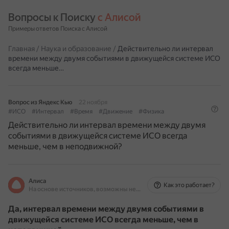
Вопросы к Поиску 
с Алисой
Примеры ответов Поиска с Алисой
Главная
/
Наука и образование
/
Действительно ли интервал
времени между двумя событиями в движущейся системе ИСО
всегда меньше…
Вопрос из Яндекс Кью
22 ноября
#ИСО
#Интервал
#Время
#Движение
#Физика
Действительно ли интервал времени между двумя
событиями в движущейся системе ИСО всегда
меньше, чем в неподвижной?
Алиса
Как это работает?
На основе источников, возможны неточности
Да, интервал времени между двумя событиями в
движущейся системе ИСО всегда меньше, чем в