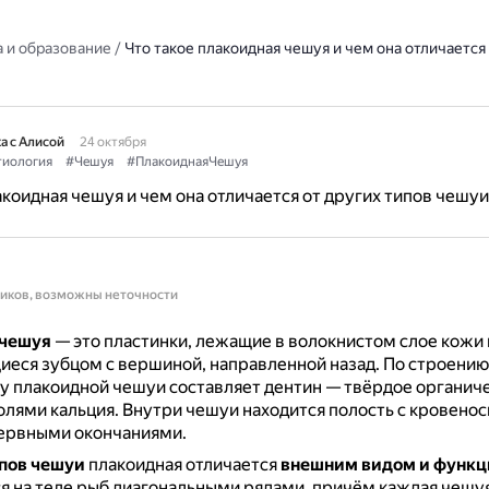
 и образование
/
Что такое плакоидная чешуя и чем она отличается 
а с Алисой
24 октября
иология
#Чешуя
#ПлакоиднаяЧешуя
акоидная чешуя и чем она отличается от других типов чешуи
ников, возможны неточности
 чешуя
— это пластинки, лежащие в волокнистом слое кожи 
еся зубцом с вершиной, направленной назад.
По строению
у плакоидной чешуи составляет дентин — твёрдое органич
олями кальция.
Внутри чешуи находится полость с кровено
нервными окончаниями.
ипов чешуи
плакоидная отличается
внешним видом и функ
я на теле рыб диагональными рядами, причём каждая чешу