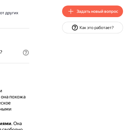
Задать новый вопрос
от других
Как это работает?
?
и
 она похожа
еское
сными
циями
.
Она
я свободно