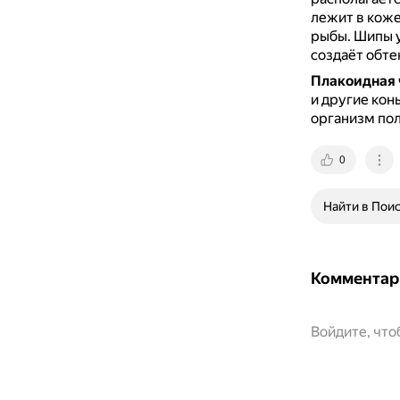
лежит в коже
рыбы.
Шипы у
создаёт обте
Плакоидная 
и другие кон
организм пол
0
Найти в Пои
Комментар
Войдите, чт