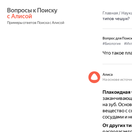
Вопросы к Поиску 
Главная
/
Наука
с Алисой
типов чешуи?
Примеры ответов Поиска с Алисой
Вопрос для Поиск
#Биология
#Ихт
Что такое пл
Алиса
На основе источ
Плакоидная
заканчивающи
на зуб.
Основ
вещество с с
сосудами и 
От других т
располагаетс