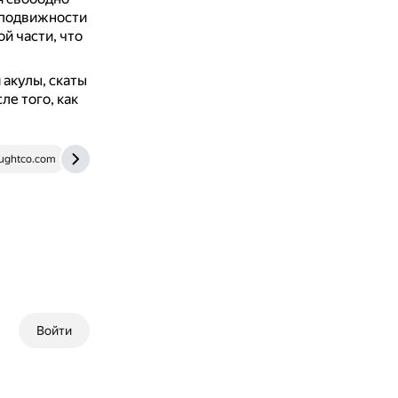
й подвижности
й части, что
 акулы, скаты
ле того, как
ughtco.com
vk.com
www.multifish.ru
umschool.net
Войти