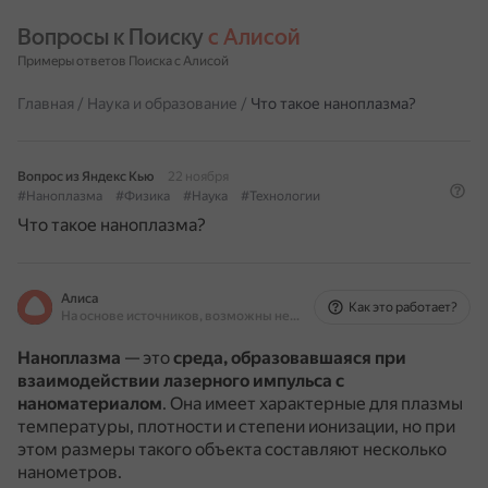
Вопросы к Поиску 
с Алисой
Примеры ответов Поиска с Алисой
Главная
/
Наука и образование
/
Что такое наноплазма?
Вопрос из Яндекс Кью
22 ноября
#Наноплазма
#Физика
#Наука
#Технологии
Что такое наноплазма?
Алиса
Как это работает?
На основе источников, возможны неточности
Наноплазма
— это
среда, образовавшаяся при
взаимодействии лазерного импульса с
наноматериалом
.
Она имеет характерные для плазмы
температуры, плотности и степени ионизации, но при
этом размеры такого объекта составляют несколько
нанометров.