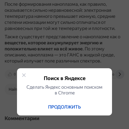
После формирования наноплазма, как правило,
оказывается сильно неравновесной: электронная
температура намного превышает ионную, средние
степени ионизации могут сильно отличаться от
равновесных при той же температуре и плотности.
Также существует представление о наноплазме как о
веществе, которое аккумулирует энергию и
положительно влияет на всё живое
.
По этому
описанию, наноплазма — это ГАНС в жидкой среде,
который излучает поле различных спектров.
0
jiht.ru
rutube.ru
plazmanano.tilda.ws
Поиск в Яндексе
Сделать Яндекс основным поиском
Найти в Поиске
в Сhrome
ПРОДОЛЖИТЬ
Комментарии