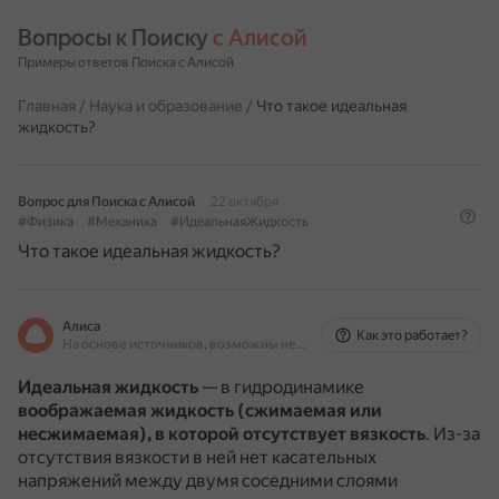
Вопросы к Поиску 
с Алисой
Примеры ответов Поиска с Алисой
Главная
/
Наука и образование
/
Что такое идеальная
жидкость?
Вопрос для Поиска с Алисой
22 октября
#Физика
#Механика
#ИдеальнаяЖидкость
Что такое идеальная жидкость?
Алиса
Как это работает?
На основе источников, возможны неточности
Идеальная жидкость
— в гидродинамике
воображаемая жидкость (сжимаемая или
несжимаемая), в которой отсутствует вязкость
.
Из-за
отсутствия вязкости в ней нет касательных
напряжений между двумя соседними слоями