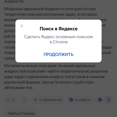
жидкости.
Моделью идеальной жидкости пользуются при
теоретическом рассмотрении задач, в которых
вязкость не является определяющим фактором и ею
можно пренебречь.
В частности, такая идеализация
Поиск в Яндексе
допустима во многих случаях течения,
рассматриваемых гидроаэромеханикой, и даёт
Сделать Яндекс основным поиском
хорошее описание реальных течений жидкостей и
в Сhrome
газов на достаточном удалении от омываемых твёрдых
поверхностей и поверхностей раздела с неподвижной
ПРОДОЛЖИТЬ
средой.
Математическое описание течений идеальных
жидкостей позволяет найти теоретическое решение
ряда задач о движении жидкостей и газов в каналах
различной формы, при истечении струй и при
обтекании тел.
0
ru.wikipedia.org
ru.ruwiki.ru
old.bigen
Найти в Поиске