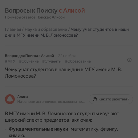
Вопросы к Поиску 
с Алисой
Примеры ответов Поиска с Алисой
Главная
/
Наука и образование
/
Чему учат студентов в наши
дни в МГУ имени М. В. Ломоносова?
Вопрос для Поиска с Алисой
22 ноября
#МГУ
#Обучение
#Студенты
#Образование
Чему учат студентов в наши дни в МГУ имени М. В.
Ломоносова?
Алиса
Как это работает?
На основе источников, возможны неточности
В МГУ имени М. В. Ломоносова студенты изучают
широкий спектр предметов, включая:
Фундаментальные науки
: математику, физику,
химию.