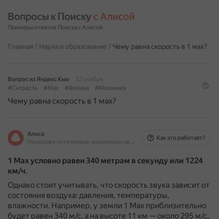
Вопросы к Поиску 
с Алисой
Примеры ответов Поиска с Алисой
Главная
/
Наука и образование
/
Чему равна скорость в 1 мах?
Вопрос из Яндекс Кью
22 ноября
#Скорость
#Мах
#Физика
#Механика
Чему равна скорость в 1 мах?
Алиса
Как это работает?
На основе источников, возможны неточности
1 Мах условно равен 340 метрам в секунду или 1224
км/ч
.
Однако стоит учитывать, что скорость звука зависит от
состояния воздуха: давления, температуры,
влажности.
Например, у земли 1 Мах приблизительно
будет равен 340 м/с, а на высоте 11 км — около 295 м/с,