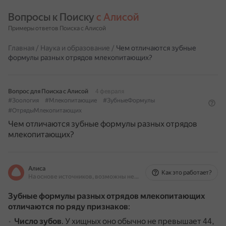
Вопросы к Поиску 
с Алисой
Примеры ответов Поиска с Алисой
Главная
/
Наука и образование
/
Чем отличаются зубные
формулы разных отрядов млекопитающих?
Вопрос для Поиска с Алисой
4 февраля
#Зоология
#Млекопитающие
#ЗубныеФормулы
#ОтрядыМлекопитающих
Чем отличаются зубные формулы разных отрядов
млекопитающих?
Алиса
Как это работает?
На основе источников, возможны неточности
Зубные формулы разных отрядов млекопитающих
отличаются по ряду признаков
:
Число зубов
.
У хищных оно обычно не превышает 44,