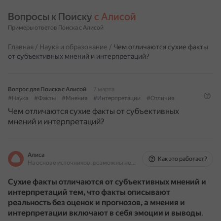
Вопросы к Поиску 
с Алисой
Примеры ответов Поиска с Алисой
Главная
/
Наука и образование
/
Чем отличаются сухие факты
от субъективных мнений и интерпретаций?
Вопрос для Поиска с Алисой
7 марта
#Наука
#Факты
#Мнения
#Интерпретации
#Отличия
Чем отличаются сухие факты от субъективных
мнений и интерпретаций?
Алиса
Как это работает?
На основе источников, возможны неточности
Сухие факты отличаются от субъективных мнений и
интерпретаций тем, что факты описывают
реальность без оценок и прогнозов, а мнения и
интерпретации включают в себя эмоции и выводы
.