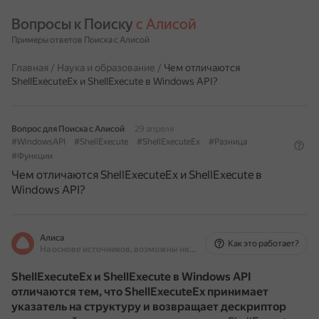
Вопросы к Поиску 
с Алисой
Примеры ответов Поиска с Алисой
Главная
/
Наука и образование
/
Чем отличаются
ShellExecuteEx и ShellExecute в Windows API?
Вопрос для Поиска с Алисой
29 апреля
#WindowsAPI
#ShellExecute
#ShellExecuteEx
#Разница
#Функции
Чем отличаются ShellExecuteEx и ShellExecute в
Windows API?
Алиса
Как это работает?
На основе источников, возможны неточности
ShellExecuteEx и ShellExecute в Windows API
отличаются тем, что ShellExecuteEx принимает
указатель на структуру и возвращает дескриптор