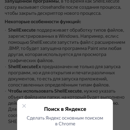
запущенной программы
, в то время как ShellExecute
сразу вызывает closehandle после создания процесса,
чтобы закрыть дескриптор нового процесса.
Некоторые особенности функций:
ShellExecute
поддерживает обработку типов файлов,
зарегистрированных в Windows.
Например, если с
помощью ShellExecute запустить файл с расширением
.BMP, то будет запущена программа Paint или любая
другая, которая используется для просмотра
графических файлов.
ShellExecuteEx
предназначен не только для запуска
программ, но и для открытия и печати различных
документов, то есть для запуска приложений,
сопоставленных определённым типам файлов.
Чтобы использовать ShellExecute
, нужно указать
объект файла или папки, на который будет выполнено
действие, и глагол, который определяет операцию.
Поиск в Яндексе
Для
ShellExecuteEx
необходимо заполнить
соответствующие элементы структуры
Сделать Яндекс основным поиском
SHELLEXECUTEINFO.
в Сhrome