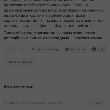
представителей монголоидной расы.
Хорошо
профилированное лицо в горизонтальном сечении — у
европеоидов.
Сильная профилировка также
характерна для восточноэкваториальных и некоторых
переходных рас — эфиопской и южноиндийской.
Таким образом,
монголоидные расы отличаются
уплощённым лицом, а негроидные — прогнатизмом
.
0
ru.wikipedia.org
ru.ruwiki.ru
dzen.ru
Найти в Поиске
Комментарии
Войдите, чтобы комментировать
Войти