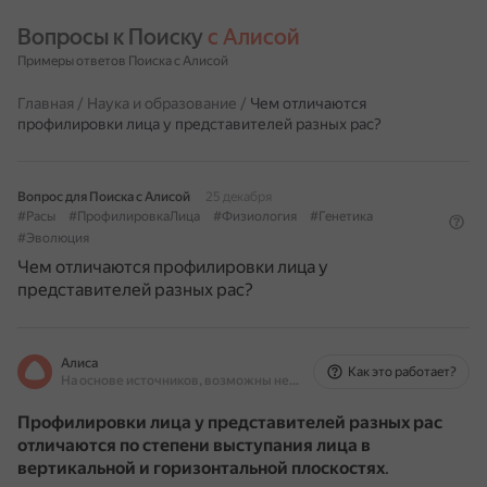
Вопросы к Поиску 
с Алисой
Примеры ответов Поиска с Алисой
Главная
/
Наука и образование
/
Чем отличаются
профилировки лица у представителей разных рас?
Вопрос для Поиска с Алисой
25 декабря
#Расы
#ПрофилировкаЛица
#Физиология
#Генетика
#Эволюция
Чем отличаются профилировки лица у
представителей разных рас?
Алиса
Как это работает?
На основе источников, возможны неточности
Профилировки лица у представителей разных рас
отличаются по степени выступания лица в
вертикальной и горизонтальной плоскостях
.