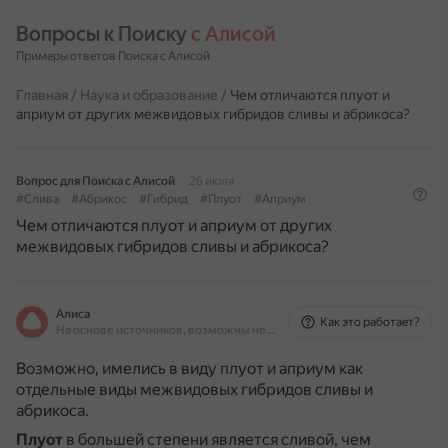
Вопросы к Поиску 
с Алисой
Примеры ответов Поиска с Алисой
Главная
/
Наука и образование
/
Чем отличаются плуот и
априум от других межвидовых гибридов сливы и абрикоса?
Вопрос для Поиска с Алисой
26 июля
#Слива
#Абрикос
#Гибрид
#Плуот
#Априум
Чем отличаются плуот и априум от других
межвидовых гибридов сливы и абрикоса?
Алиса
Как это работает?
На основе источников, возможны неточности
Возможно, имелись в виду плуот и априум как
отдельные виды межвидовых гибридов сливы и
абрикоса.
Плуот
в большей степени является сливой, чем