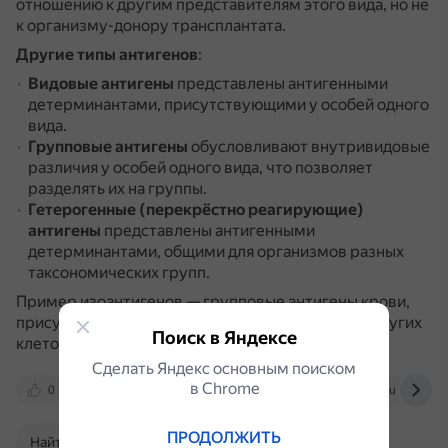
отношению к другим представителям этого вида, но не
к организму-донору трансплантата.
Другие типы антигенов
:
Видовые антигены
представлены антигенными
детерминантами, присутствующими у особей одного
вида.
Групповые антигены
обусловливают внутривидовые
различия у особей одного вида, что позволяет
разделять их на группы.
Гетерогенные (перекрёстно реагирующие)
антигены
представлены антигенными
детерминантами, общими для организмов разных
таксономических групп.
Пример изоантигенов — групповые антигены крови,
присутствующие на мембранах эритроцитов и других
Поиск в Яндексе
клеток.
Сделать Яндекс основным поиском
в Сhrome
0
meduniver.com
elearning.volgmed.ru
ПРОДОЛЖИТЬ
Найти в Поиске