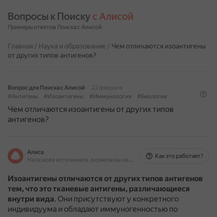
Вопросы к Поиску 
с Алисой
Примеры ответов Поиска с Алисой
Главная
/
Наука и образование
/
Чем отличаются изоантигены
от других типов антигенов?
Вопрос для Поиска с Алисой
22 февраля
#Антигены
#Изоантигены
#Иммунология
#Биология
Чем отличаются изоантигены от других типов
антигенов?
Алиса
Как это работает?
На основе источников, возможны неточности
Изоантигены отличаются от других типов антигенов
тем, что это тканевые антигены, различающиеся
внутри вида
.
Они присутствуют у конкретного
индивидуума и обладают иммуногенностью по