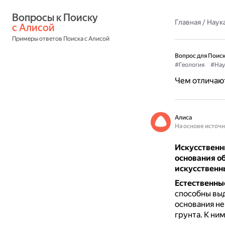
Вопросы к Поиску 
Главная
/
Наука
с Алисой
Примеры ответов Поиска с Алисой
Вопрос для Поиск
#Геология
#Нау
Чем отличают
Алиса
На основе источ
Искусственны
основания о
искусственн
Естественны
способны выд
основания н
грунта.
К ним