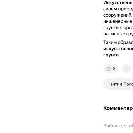
Искусственн
своём природ
сооружений
инженерные 
грунты с орг
насыпные гр
Таким образ
искусственн
грунта
.
0
Найти в Пои
Комментар
Войдите, чт