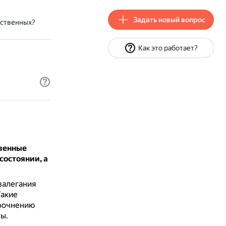
Задать новый вопрос
ественных?
Как это работает?
твенные
состоянии, а
залегания
Такие
рочнению
ы.