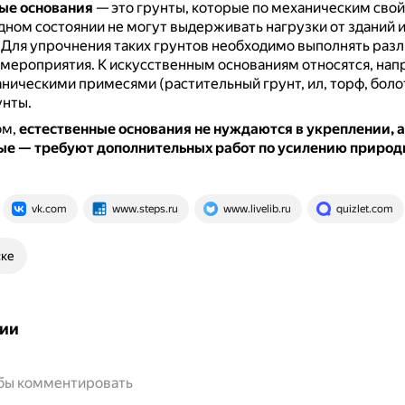
ые основания
— это грунты, которые по механическим свой
ном состоянии не могут выдерживать нагрузки от зданий 
.
Для упрочнения таких грунтов необходимо выполнять раз
мероприятия.
К искусственным основаниям относятся, нап
аническими примесями (растительный грунт, ил, торф, боло
унты.
ом,
естественные основания не нуждаются в укреплении, а
ые — требуют дополнительных работ по усилению природ
vk.com
www.steps.ru
www.livelib.ru
quizlet.com
ске
ии
обы комментировать