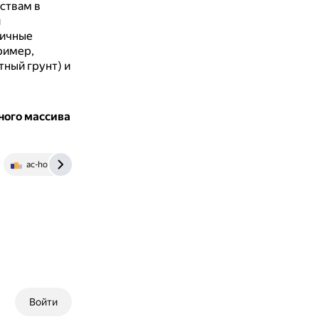
ствам в
и
личные
ример,
тный грунт) и
ного массива
ac-holding.ru
Войти