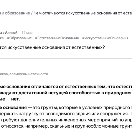
 и образование
/
Чем отличаются искусственные основания от ест
а с Алисой
17 мая
ка
#Образование
#ЕстественныеОснования
#ИскусственныеОснования
ся искусственные основания от естественных?
ников, возможны неточности
е основания отличаются от естественных тем, что естес
бладают достаточной несущей способностью в природном 
ые — нет
.
е основания
— это грунты, которые в условиях природного 
ержать нагрузку от возводимого здания или сооружения.
е требуют дополнительных инженерных мероприятий по уп
 относятся, например, скальные и крупнообломочные грунт